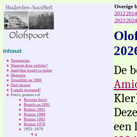
Overige b
2012
2014
2023
2024
Olof
202
Inhoud
Voorpagina
Waarom deze website?
De b
Jaarlijkse borrel ex-leden
Disputen
Amic
Terugblik op 1966
Oud nieuws
E-mails gevraagd!
Kler
Foto's, posters e.d.
Recente foto's
Borrels na 2001
Deze
Reünie 2001
Reünie 1999
Reünie 1993
een 
Reünie 1979
1951–1970
a