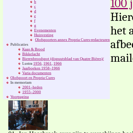
100 
b
c
d
Hier
e
f
g
het 
Evenementen
Huisvesting
Olofspoorters annex Propria Cures-redacteuren
afbe
Publicaties
Kaas & Brood
mail
Bikkelacht
Bierenbroodspot (dispuutsblad van Quatre Bières)/
Lustra
1956
,
1961
,
1966
Jaarboeken 1958–1966
Varia documenten
Olofspoort en Propria Cures
In memoriam
2001–heden
1955–2000
Voorpagina