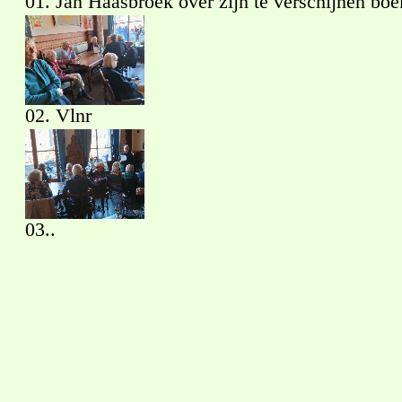
01. Jan Haasbroek over zijn te verschijnen bo
02. Vlnr
03..