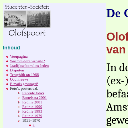
De 
Olof
van
Inhoud
Voorpagina
Waarom deze website?
In d
Jaarlijkse borrel ex-leden
Disputen
Terugblik op 1966
(ex-
Oud nieuws
E-mails gevraagd!
Foto's, posters e.d.
befa
Recente foto's
Borrels na 2001
Reünie 2001
Ams
Reünie 1999
Reünie 1993
gewe
Reünie 1979
1951–1970
a