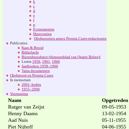
b
c
d
e
f
g
Evenementen
Huisvesting
Olofspoorters annex Propria Cures-redacteuren
Publicaties
Kaas & Brood
Bikkelacht
Bierenbroodspot (dispuutsblad van Quatre Bières)/
Lustra
1956
,
1961
,
1966
Jaarboeken 1958–1966
Varia documenten
Olofspoort en Propria Cures
In memoriam
2001–heden
1955–2000
Voorpagina
Naam
Opgetreden
Rutger van Zeijst
09-05-1953
Henny Daams
13-02-1954
Aad Nuis
05-11-1955
Piet Nijhoff
04-06-1955