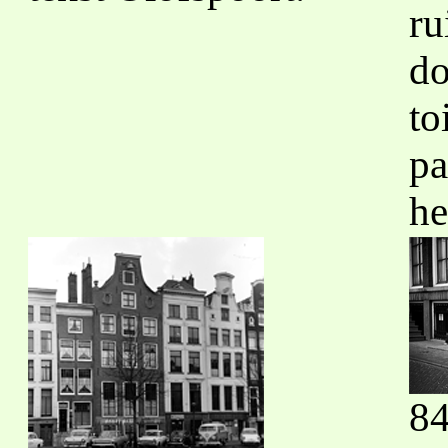
ru
do
to
pa
he
84