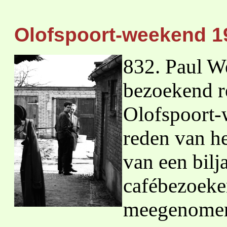
Olofspoort-weekend 1
832. Paul We
bezoekend re
Olofspoort-
reden van h
van een bilj
cafébezoeke
meegenome