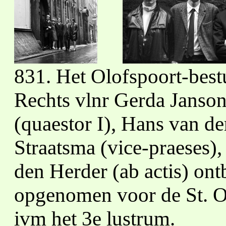
831. Het Olofspoort-best
Rechts vlnr Gerda Jansoni
(quaestor I), Hans van de
Straatsma (vice-praeses), 
den Herder (ab actis) ontb
opgenomen voor de St. O
ivm het 3e lustrum.