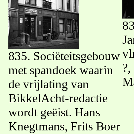
83
Ja
vl
835. Sociëteitsgebouw
?,
met spandoek waarin
Ma
de vrijlating van
BikkelAcht-redactie
wordt geëist. Hans
Knegtmans, Frits Boer