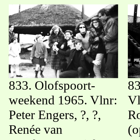
833. Olofspoort-
83
weekend 1965. Vlnr:
Vl
Peter Engers, ?, ?,
Ro
Renée van
(o