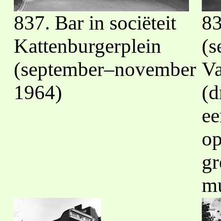
837. Bar in sociëteit
83
Kattenburgerplein
(s
(september–november
Va
1964)
(d
ee
op
gr
mu