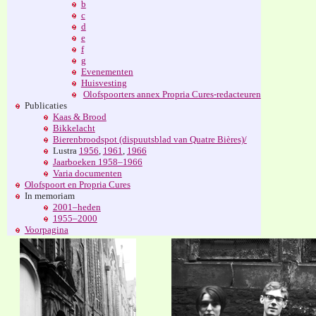
b
c
d
e
f
g
Evenementen
Huisvesting
Olofspoorters annex Propria Cures-redacteuren
Publicaties
Kaas & Brood
Bikkelacht
Bierenbroodspot (dispuutsblad van Quatre Bières)/
Lustra
1956
,
1961
,
1966
Jaarboeken 1958–1966
Varia documenten
Olofspoort en Propria Cures
In memoriam
2001–heden
1955–2000
Voorpagina