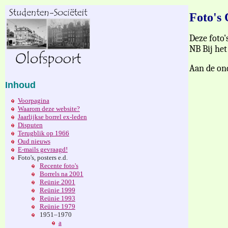
Foto's 
Deze foto'
NB
Bij het
Aan de ond
Inhoud
Voorpagina
Waarom deze website?
Jaarlijkse borrel ex-leden
Disputen
Terugblik op 1966
Oud nieuws
E-mails gevraagd!
Foto's, posters e.d.
Recente foto's
Borrels na 2001
Reünie 2001
Reünie 1999
Reünie 1993
Reünie 1979
1951–1970
a