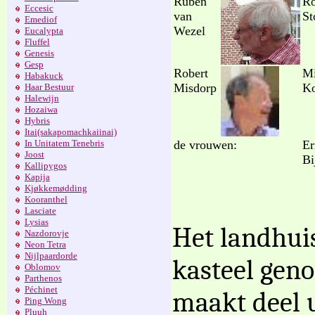
Ruben
R
Eccesic
van
St
Emediof
Wezel
Eucalypta
Fluffel
Genesis
Gesp
Robert
Mi
Habakuck
Misdorp
K
Haar Bestuur
Halewijn
Hozaiwa
Hybris
Itai(sakapomachkaiinai)
de vrouwen:
Er
In Unitatem Tenebris
Joost
Bi
Kallipygos
Kapija
Kjøkkemødding
Kooranthel
Lasciate
Lysias
Het landhui
Nazdorovje
Neon Tetra
Nijlpaardorde
kasteel geno
Oblomov
Parthenos
Péchinet
maakt deel u
Ping Wong
Pluuh