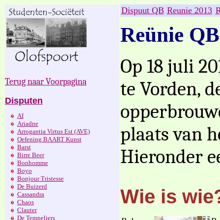
Dispuut QB
Reunie 2013
R
Reünie QB
Op 18 juli 2
Terug naar Voorpagina
te Vorden, d
Disputen
opperbrouwe
AI
Ariadne
plaats van h
Arrogantia Virtus Est (AVE)
Oefening BAART Kunst
Barst
Hieronder ee
Birre Beer
Bonhomme
Boyo
Bonjour Tristesse
De Buizerd
Wie is wie
Cassandra
Chaos
Clauter
De Tempeliers