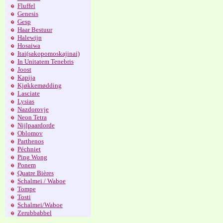
Fluffel
Genesis
Gesp
Haar Bestuur
Halewijn
Hosaiwa
Itai(sakopomoskajinai)
In Unitatem Tenebris
Joost
Kapija
Kjøkkemødding
Lasciate
Lysias
Nazdorovje
Neon Tetra
Nijlpaardorde
Oblomov
Parthenos
Péchniet
Ping Wong
Ponem
Quatre Bières
Schalmei / Waboe
Tompe
Tosti
Schalmei/Waboe
Zerubbabbel