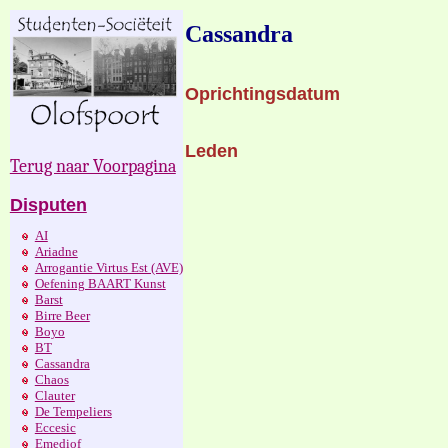
Cassandra
Oprichtingsdatum
Leden
Terug naar Voorpagina
Disputen
AI
Ariadne
Arrogantie Virtus Est (AVE)
Oefening BAART Kunst
Barst
Birre Beer
Boyo
BT
Cassandra
Chaos
Clauter
De Tempeliers
Eccesic
Emediof