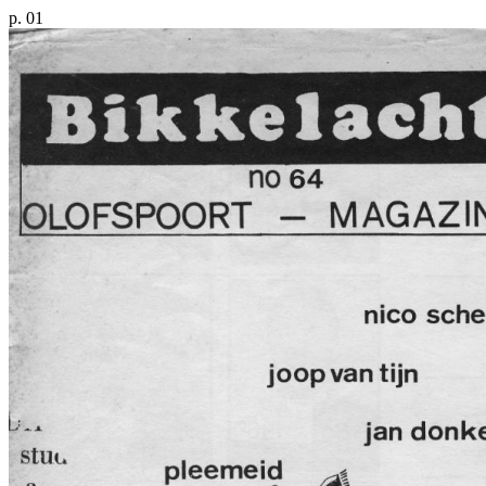
p. 01